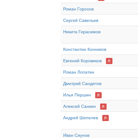
Роман Горохов
Сергей Савельев
Никита Герасимов
Константин Конников
Евгений Коровиков
Л
Роман Лопатин
Дмитрий Сандетов
Илья Першин
Л
Алексей Санкин
Л
Андрей Шепелев
Л
Иван Сиунов