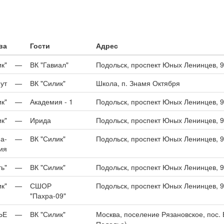
ва
Гости
Адрес
к"
—
ВК "Гавиал"
Подольск, проспект Юных Ленинцев, 
ут
—
ВК "Силик"
Школа, п. Знамя Октября
к"
—
Академия - 1
Подольск, проспект Юных Ленинцев, 
к"
—
Ирида
Подольск, проспект Юных Ленинцев, 
а-
—
ВК "Силик"
Подольск, проспект Юных Ленинцев, 
ия
ь"
—
ВК "Силик"
Подольск, проспект Юных Ленинцев, 
к"
—
СШОР
Подольск, проспект Юных Ленинцев, 
"Пахра-09"
ЬЕ
—
ВК "Силик"
Москва, поселение Рязановское, пос. 
Подолье)