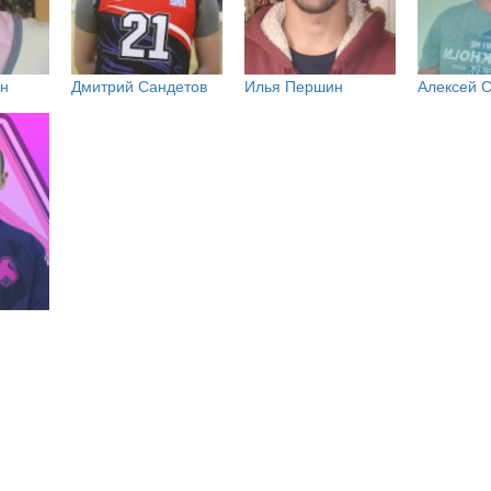
ин
Дмитрий Сандетов
Илья Першин
Алексей 