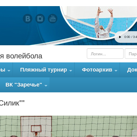
я волейбола
ры
Пляжный турнир
Фотоархив
До
+
+
+
ВК "Заречье"
+
Силик""