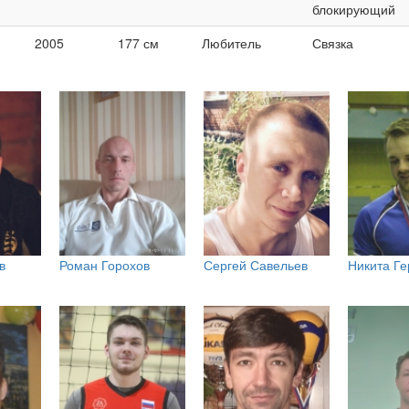
блокирующий
2005
177 см
Любитель
Связка
в
Роман Горохов
Сергей Савельев
Никита Г