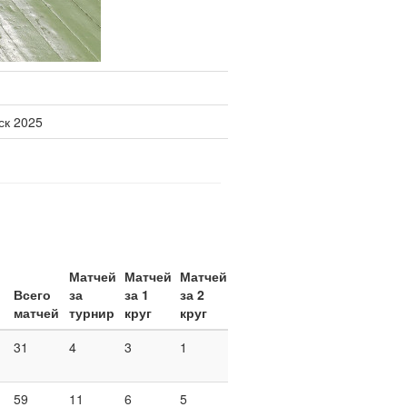
ск 2025
Матчей
Матчей
Матчей
Всего
за
за 1
за 2
матчей
турнир
круг
круг
31
4
3
1
59
11
6
5