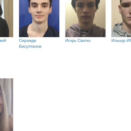
кий
Сиражди
Игорь Сватко
Ильнур И
Бисултанов