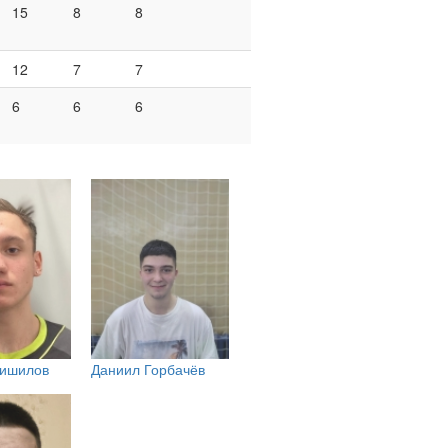
15
8
8
12
7
7
6
6
6
ришилов
Даниил Горбачёв