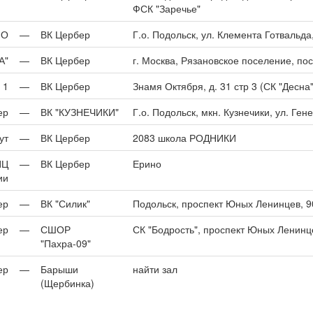
ФСК "Заречье"
иО
—
ВК Цербер
Г.о. Подольск, ул. Клемента Готвальда
А"
—
ВК Цербер
г. Москва, Рязановское поселение, по
 1
—
ВК Цербер
Знамя Октября, д. 31 стр 3 (СК "Десна"
ер
—
ВК "КУЗНЕЧИКИ"
Г.о. Подольск, мкн. Кузнечики, ул. Ге
ут
—
ВК Цербер
2083 школа РОДНИКИ
ИЦ
—
ВК Цербер
Ерино
ии
ер
—
ВК "Силик"
Подольск, проспект Юных Ленинцев, 
ер
—
СШОР
СК "Бодрость", проспект Юных Ленинце
"Пахра-09"
ер
—
Барыши
найти зал
(Щербинка)