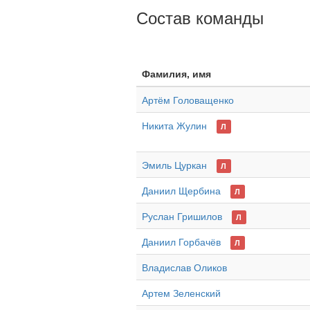
Состав команды
Фамилия, имя
Артём Головащенко
Никита Жулин
Л
Эмиль Цуркан
Л
Даниил Щербина
Л
Руслан Гришилов
Л
Даниил Горбачёв
Л
Владислав Оликов
Артем Зеленский