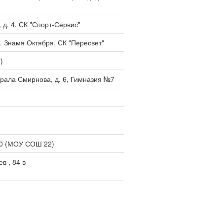
, д. 4. СК "Спорт-Сервис"
с. Знамя Октября, СК "Пересвет"
)
нерала Смирнова, д. 6, Гимназия №7
90 (МОУ СОШ 22)
в , 84 в