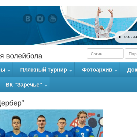
я волейбола
ры
Пляжный турнир
Фотоархив
До
+
+
+
ВК "Заречье"
+
Цербер"