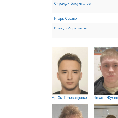
Сиражди Бисултанов
Игорь Сватко
Ильнур Ибрагимов
Артём Головащенко
Никита Жули