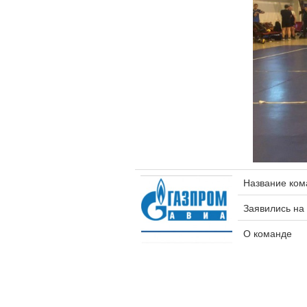
Название ко
Заявились на
О команде