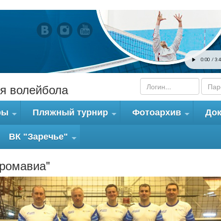
я волейбола
ры
Пляжный турнир
Фотоархив
До
+
+
+
ВК "Заречье"
+
промавиа"