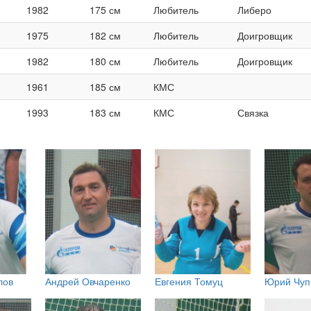
1982
175 см
Любитель
Либеро
1975
182 см
Любитель
Доигровщик
1982
180 см
Любитель
Доигровщик
1961
185 см
КМС
1993
183 см
КМС
Связка
лов
Андрей Овчаренко
Евгения Томуц
Юрий Чуп