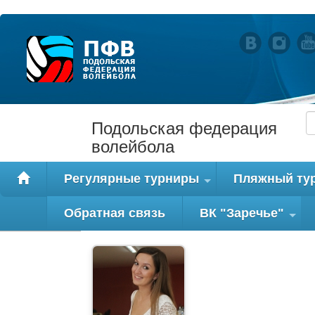
Подольская федерация
волейбола
Регулярные турниры
Пляжный ту
+
Обратная связь
ВК "Заречье"
+