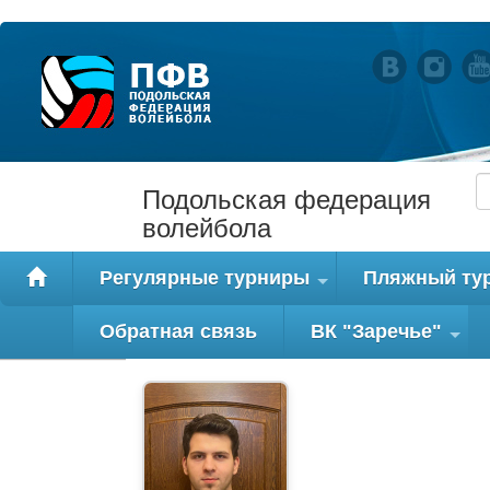
Подольская федерация
волейбола
Регулярные турниры
Пляжный ту
+
Обратная связь
ВК "Заречье"
+