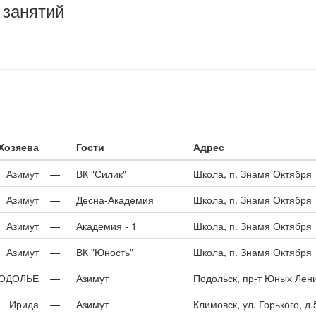
 занятий
Хозяева
Гости
Адрес
Азимут
—
ВК "Силик"
Школа, п. Знамя Октября
Азимут
—
Десна-Академия
Школа, п. Знамя Октября
Азимут
—
Академия - 1
Школа, п. Знамя Октября
Азимут
—
ВК "Юность"
Школа, п. Знамя Октября
ПОДОЛЬЕ
—
Азимут
Подольск, пр-т Юных Ленин
Ирида
—
Азимут
Климовск, ул. Горького, д.