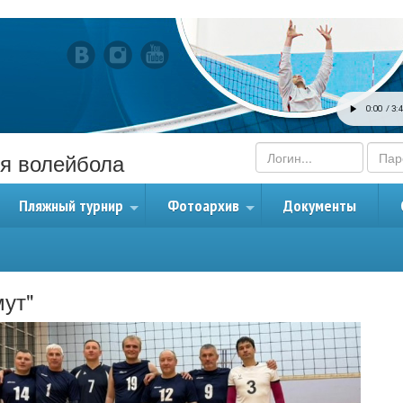
я волейбола
Пляжный турнир
Фотоархив
Документы
+
+
мут"