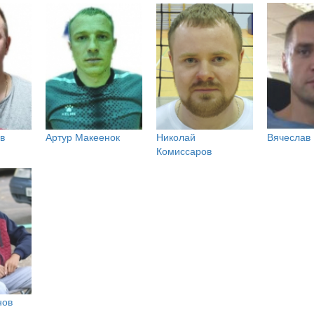
в
Артур Макеенок
Николай
Вячеслав
Комиссаров
нов